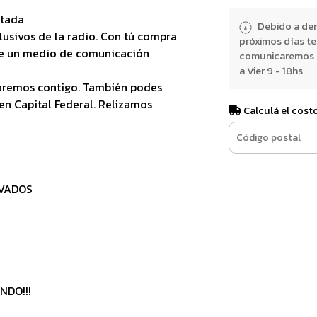
rtada
Debido a dem
lusivos de la radio. Con tú compra
próximos días t
de un medio de comunicación
comunicaremos e
a Vier 9 - 18hs
aremos contigo. También podes
en Capital Federal. Relizamos
Calculá el cost
AVADOS
NDO!!!