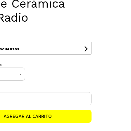
De Cerámica
Radio
0
escuentos
s
AGREGAR AL CARRITO