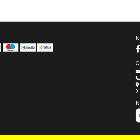
N
C
N