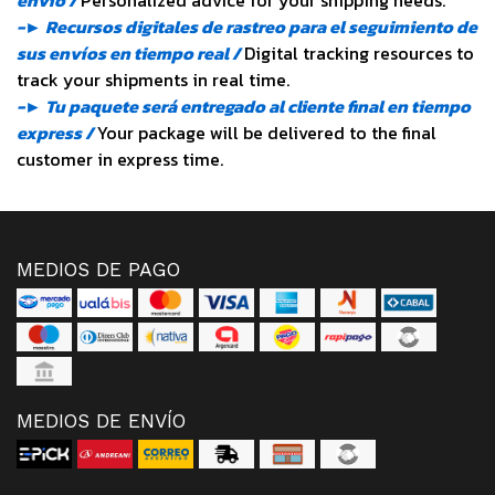
envío /
Personalized advice for your shipping needs.
-► Recursos digitales de rastreo para el seguimiento de
sus envíos en tiempo real /
Digital tracking resources to
track your shipments in real time.
-► Tu paquete será entregado al cliente final en tiempo
express /
Your package will be delivered to the final
customer in express time.
MEDIOS DE PAGO
MEDIOS DE ENVÍO