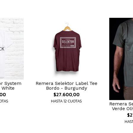
CK
or System
Remera Selektor Label Tee
- White
Bordo - Burgundy
,00
$27.600,00
UOTAS
HASTA 12 CUOTAS
Remera Se
Verde Oli
$2
HAST