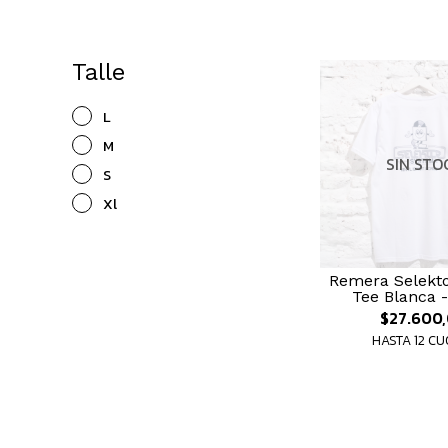
Talle
L
M
SIN STO
S
Xl
Remera Selekt
Tee Blanca 
$27.600
HASTA 12 C