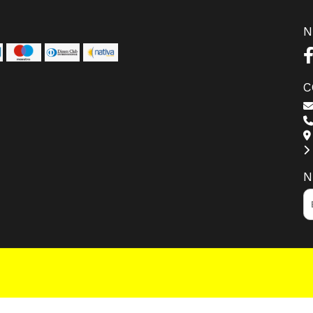
N
C
N