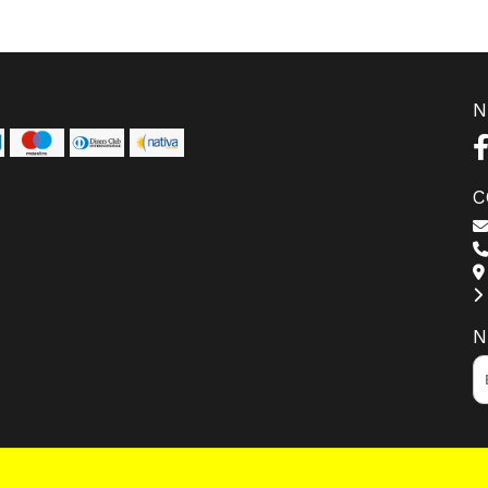
N
C
N