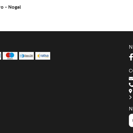
ro - Nogal
N
C
N