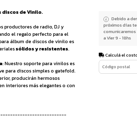
 discos de Vinilo.
Debido a dem
próximos días t
os productores de radio, DJ y
comunicaremos e
ando el regalo perfecto para el
a Vier 9 - 18hs
para álbum de discos de vinilo es
eriales
sólidos y resistentes
.
Calculá el cost
a
: Nuestro soporte para vinilos es
e para discos simples o gatefold.
rior, producirán hermosos
en interiores más elegantes o con
----------------------------