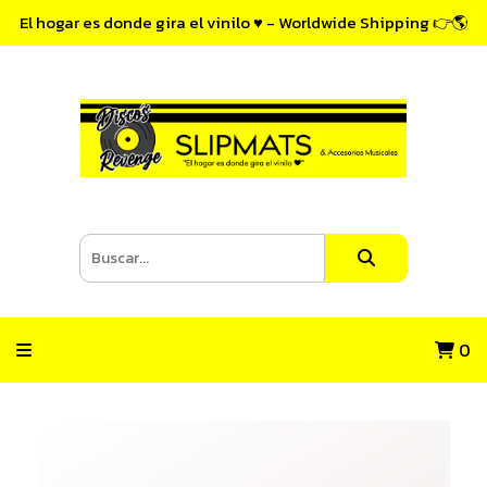
El hogar es donde gira el vinilo ♥ - Worldwide Shipping 👉🌎
0