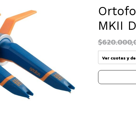
Ortof
MKII 
$620.000,
Ver cuotas y d