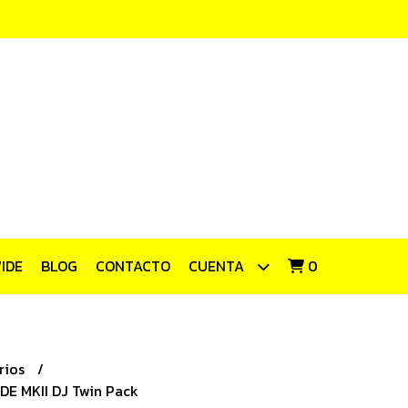
IDE
BLOG
CONTACTO
CUENTA
0
rios
E MKII DJ Twin Pack