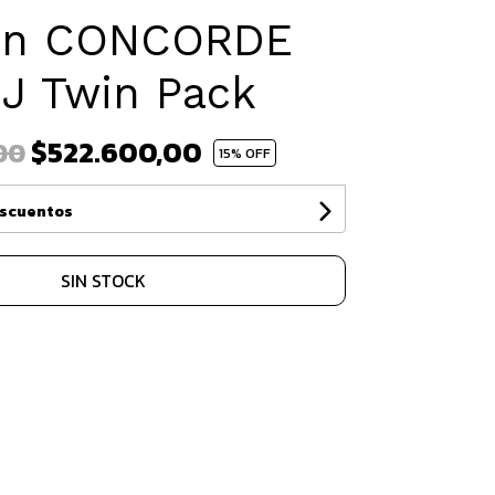
on CONCORDE
DJ Twin Pack
$522.600,00
00
15
% OFF
escuentos
SIN STOCK