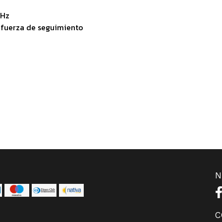
 Hz
 fuerza de seguimiento
N
C