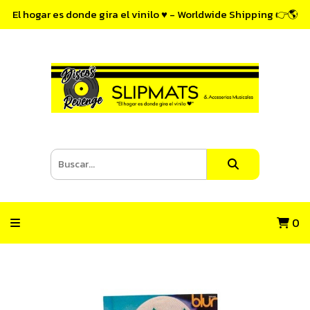
El hogar es donde gira el vinilo ♥ - Worldwide Shipping 👉🌎
0