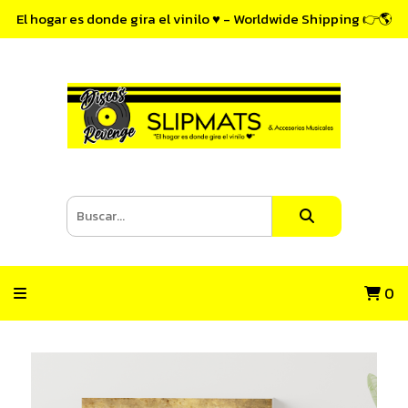
El hogar es donde gira el vinilo ♥ - Worldwide Shipping 👉🌎
0