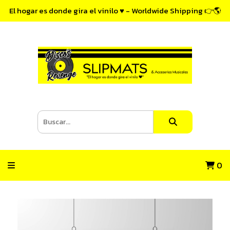
El hogar es donde gira el vinilo ♥ - Worldwide Shipping 👉🌎
0