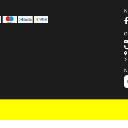
N
C
N