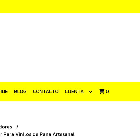
IDE
BLOG
CONTACTO
CUENTA
0
dores
r Para Vinilos de Pana Artesanal