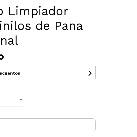
o Limpiador
inilos de Pana
nal
0
escuentos