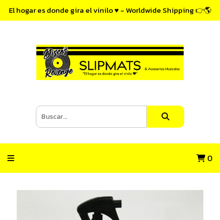
El hogar es donde gira el vinilo ♥ - Worldwide Shipping 👉🌎
0