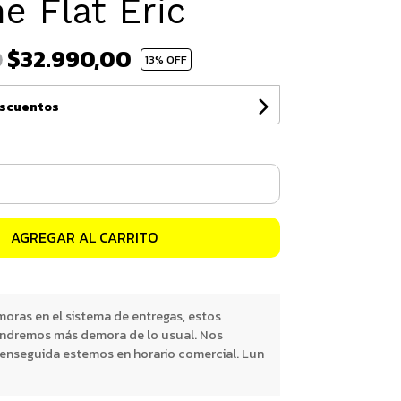
e Flat Eric
$32.990,00
0
13
% OFF
escuentos
AGREGAR AL CARRITO
oras en el sistema de entregas, estos
endremos más demora de lo usual. Nos
nseguida estemos en horario comercial. Lun