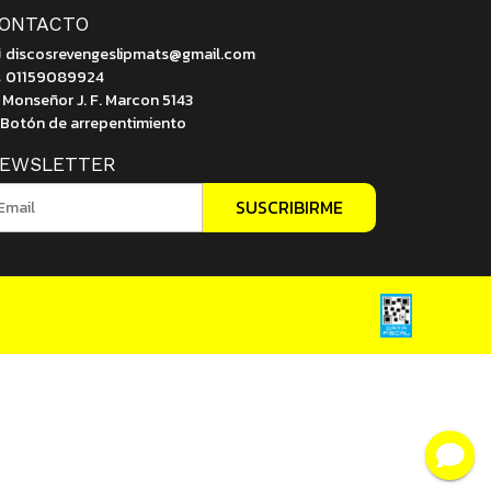
ONTACTO
discosrevengeslipmats@gmail.com
01159089924
Monseñor J. F. Marcon 5143
Botón de arrepentimiento
EWSLETTER
SUSCRIBIRME