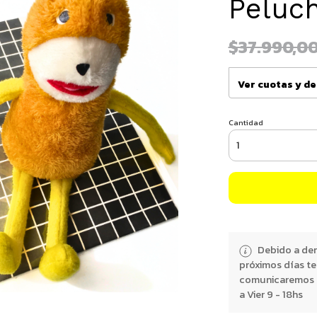
Peluch
$37.990,0
Ver cuotas y d
Cantidad
Debido a dem
próximos días t
comunicaremos e
a Vier 9 - 18hs