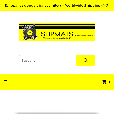
El hogar es donde gira el vinilo ♥ - Worldwide Shipping 👉🌎
0