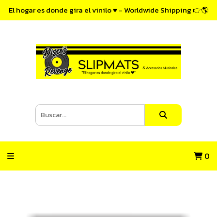
El hogar es donde gira el vinilo ♥ - Worldwide Shipping 👉🌎
0