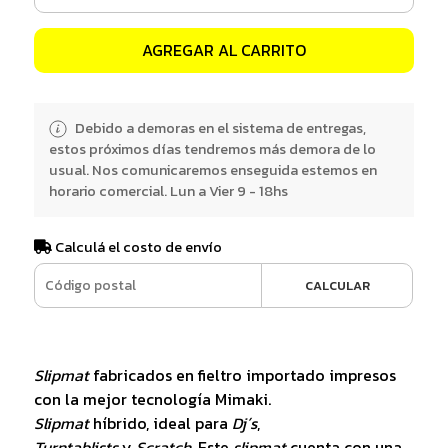
AGREGAR AL CARRITO
Debido a demoras en el sistema de entregas,
estos próximos días tendremos más demora de lo
usual. Nos comunicaremos enseguida estemos en
horario comercial. Lun a Vier 9 - 18hs
Calculá el costo de envío
CALCULAR
Slipmat
fabricados en fieltro importado impresos
con la mejor tecnología Mimaki.
Slipmat
híbrido, ideal para
Dj´s
,
Turntablists
y
Scratch
. Este
slipmat
cuenta con una