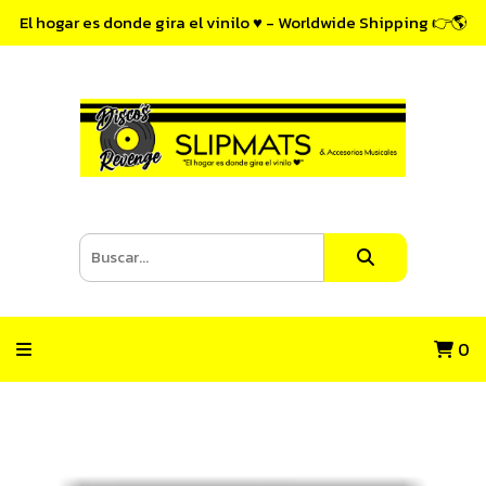
El hogar es donde gira el vinilo ♥ - Worldwide Shipping 👉🌎
0