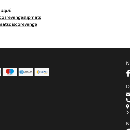
aquí:
cosrevengeslipmats
matsdiscorevenge
N
C
N