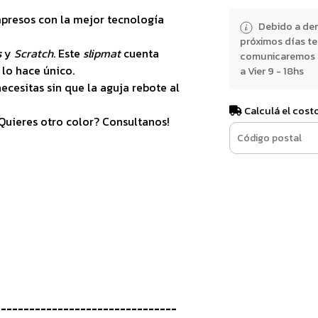
mpresos con la mejor tecnología
Debido a dem
próximos días t
s
y
Scratch
. Este
slipmat
cuenta
comunicaremos e
 lo hace único.
a Vier 9 - 18hs
ecesitas sin que la aguja rebote al
Calculá el cost
¿Quieres otro color? Consultanos!
-------------------------------