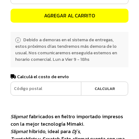
AGREGAR AL CARRITO
Debido a demoras en el sistema de entregas,
estos próximos días tendremos más demora de lo
usual. Nos comunicaremos enseguida estemos en
horario comercial. Lun a Vier 9 - 18hs
Calculá el costo de envío
CALCULAR
Slipmat
fabricados en fieltro importado impresos
con la mejor tecnología Mimaki.
Slipmat
híbrido, ideal para
Dj´s
,
Turntablists
y
Scratch
. Este
slipmat
cuenta con una