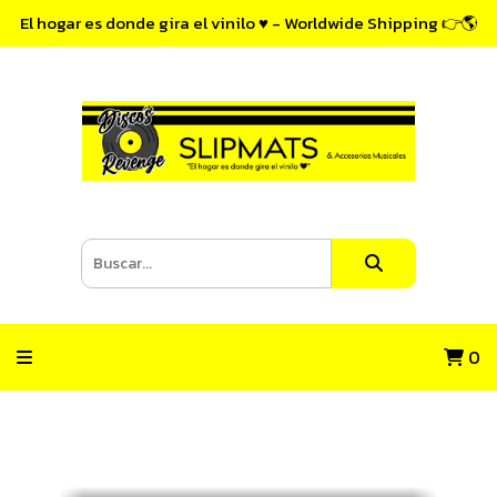
El hogar es donde gira el vinilo ♥ - Worldwide Shipping 👉🌎
0