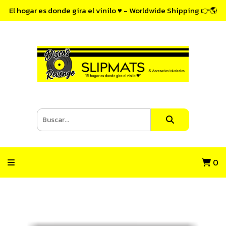
El hogar es donde gira el vinilo ♥ - Worldwide Shipping 👉🌎
0