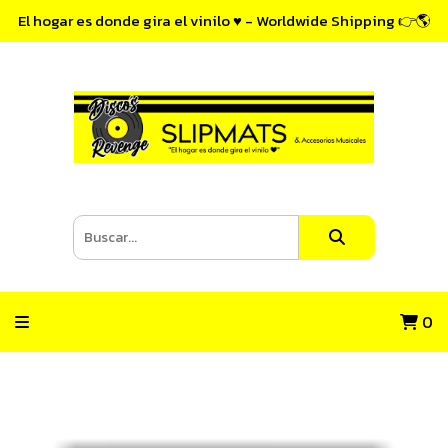
El hogar es donde gira el vinilo ♥ - Worldwide Shipping 👉🌎
0