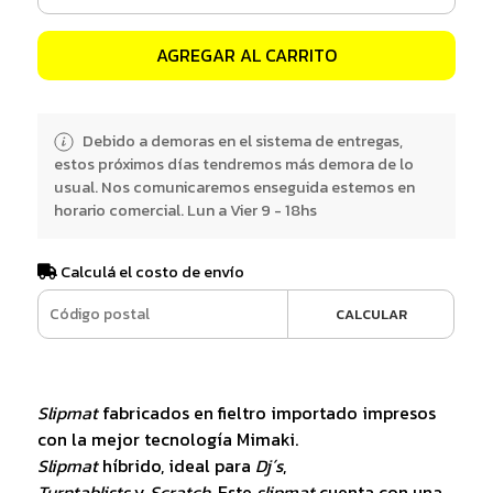
AGREGAR AL CARRITO
Debido a demoras en el sistema de entregas,
estos próximos días tendremos más demora de lo
usual. Nos comunicaremos enseguida estemos en
horario comercial. Lun a Vier 9 - 18hs
Calculá el costo de envío
CALCULAR
Slipmat
fabricados en fieltro importado impresos
con la mejor tecnología Mimaki.
Slipmat
híbrido, ideal para
Dj´s
,
Turntablists
y
Scratch
. Este
slipmat
cuenta con una