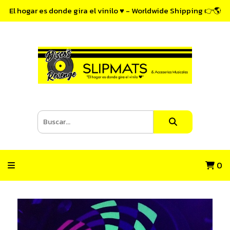
El hogar es donde gira el vinilo ♥ - Worldwide Shipping 👉🌎
0