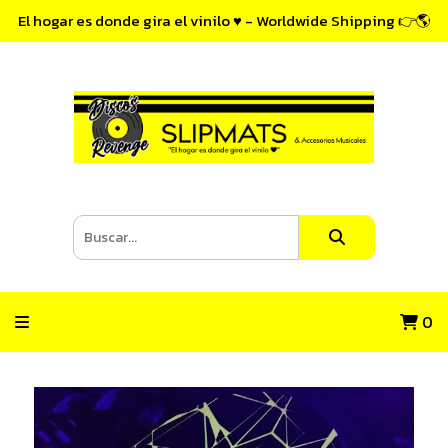
El hogar es donde gira el vinilo ♥ - Worldwide Shipping 👉🌎
0