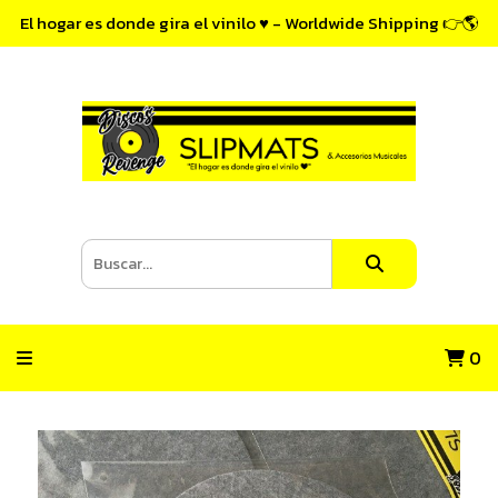
El hogar es donde gira el vinilo ♥ - Worldwide Shipping 👉🌎
0