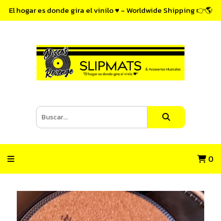
El hogar es donde gira el vinilo ♥ - Worldwide Shipping 👉🌎
0